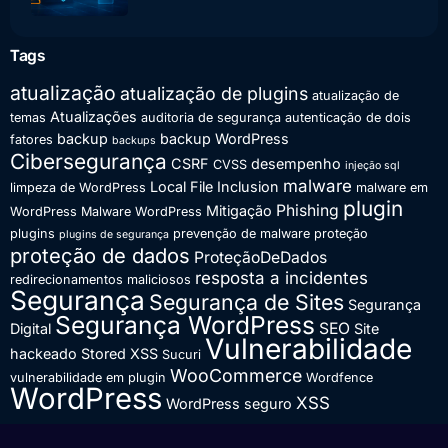
Tags
atualização
atualização de plugins
atualização de
Atualizações
temas
auditoria de segurança
autenticação de dois
backup
backup WordPress
fatores
backups
Cibersegurança
CSRF
desempenho
CVSS
injeção sql
malware
Local File Inclusion
limpeza de WordPress
malware em
plugin
Phishing
Mitigação
WordPress
Malware WordPress
plugins
prevenção de malware
proteção
plugins de segurança
proteção de dados
ProteçãoDeDados
resposta a incidentes
redirecionamentos maliciosos
Segurança
Segurança de Sites
Segurança
Segurança WordPress
SEO
Digital
Site
Vulnerabilidade
hackeado
Stored XSS
Sucuri
WooCommerce
vulnerabilidade em plugin
Wordfence
WordPress
XSS
WordPress seguro