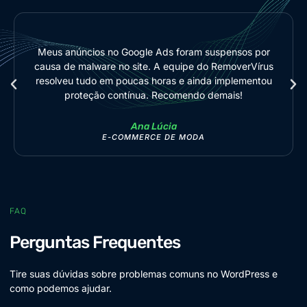
eus anúncios no Google Ads foram suspensos por
Meu s
usa de malware no site. A equipe do RemoverVírus
perden
esolveu tudo em poucas horas e ainda implementou
mas ta
proteção contínua. Recomendo demais!
Ana Lúcia
E-COMMERCE DE MODA
FAQ
Perguntas Frequentes
Tire suas dúvidas sobre problemas comuns no WordPress e
como podemos ajudar.