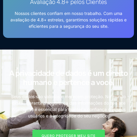
Avaliação 4.8+ pelos Clientes
Nossos clientes confiam em nosso trabalho. Com uma
avaliação de 4.8+ estrelas, garantimos soluções rápidas e
eficientes para a segurança do seu site.
A privacidade de dados é um direito
humano e pertence a você.
Seus dados são valiosos e merecem proteção. No mundo
digital, garantir a segurança das informações do seu site
WordPress é essencial para manter a confiança dos seus
usuários e a integridade do seu negócio.
QUERO PROTEGER MEU SITE