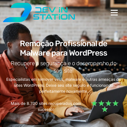
Remoção Profissional de
Malware para WordPress
Recupere a segurança e o desempenho do
seu site!
Especialistas em remover vírus, malware e outras ameaças de
sites WordPress. Deixe seu site seguro e funcionando
perfeitamente novamente.
★
★
★
★
Mais de 8.700 sites recuperados com
★
sucesso!