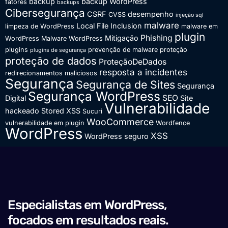
backup
backup WordPress
fatores
backups
Cibersegurança
CSRF
desempenho
CVSS
injeção sql
malware
Local File Inclusion
limpeza de WordPress
malware em
plugin
Phishing
Mitigação
WordPress
Malware WordPress
plugins
prevenção de malware
proteção
plugins de segurança
proteção de dados
ProteçãoDeDados
resposta a incidentes
redirecionamentos maliciosos
Segurança
Segurança de Sites
Segurança
Segurança WordPress
SEO
Digital
Site
Vulnerabilidade
hackeado
Stored XSS
Sucuri
WooCommerce
vulnerabilidade em plugin
Wordfence
WordPress
XSS
WordPress seguro
Especialistas em WordPress,
focados em resultados reais.