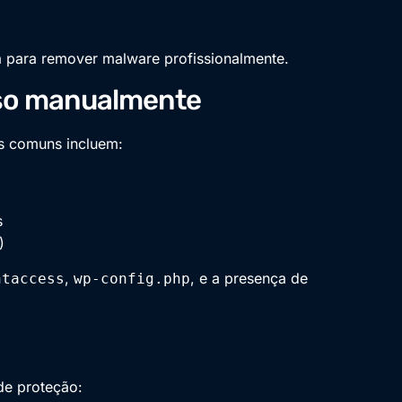
 para remover malware profissionalmente.
oso manualmente
es comuns incluem:
s
)
,
, e a presença de
htaccess
wp-config.php
de proteção: