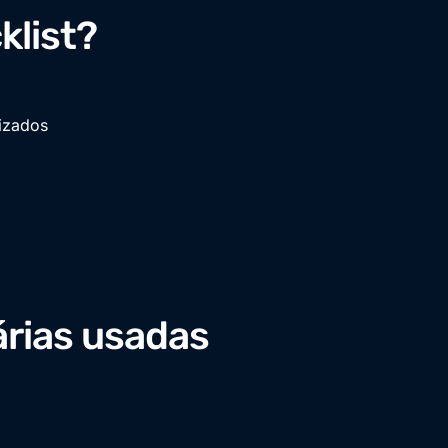
klist?
izados
rias usadas