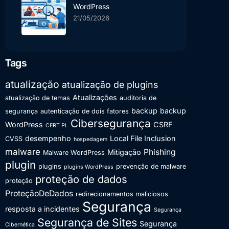
WordPress
21/05/2026
Tags
atualização
atualização de plugins
Atualizações
atualização de temas
auditoria de
backup
backup
segurança
autenticação de dois fatores
Cibersegurança
WordPress
CSRF
CERT PL
desempenho
Local File Inclusion
CVSS
hospedagem
malware
Phishing
Mitigação
Malware WordPress
plugin
plugins
prevenção de malware
plugins WordPress
proteção de dados
proteção
ProteçãoDeDados
redirecionamentos maliciosos
Segurança
resposta a incidentes
Segurança
Segurança de Sites
Segurança
Cibernética