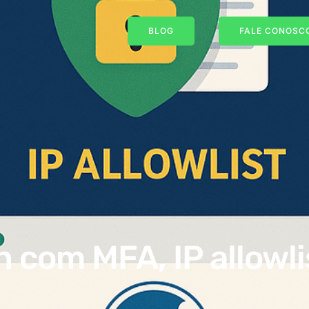
BLOG
FALE CONOSCO
com MFA, IP allowlis