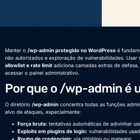
Manter o
/wp-admin protegido no WordPress
é fundame
não autorizados e exploração de vulnerabilidades. Usa
allowlist e rate limit
adiciona camadas extras de defesa,
acessar o painel administrativo.
Por que o /wp-admin é 
O diretório
/wp-admin
concentra todas as funções admini
alvo de ataques, especialmente:
Força bruta:
tentativas automáticas de adivinhar us
Exploits em plugins de login:
vulnerabilidades usa
Roubo de credenciais:
via phishing ou malware.