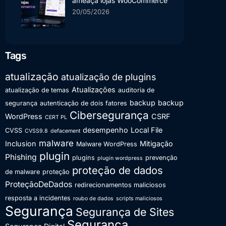
ameaça lojas WooCommerce
20/05/2026
Tags
atualização
atualização de plugins
Atualizações
atualização de temas
auditoria de
backup
backup
segurança
autenticação de dois fatores
Cibersegurança
WordPress
CSRF
CERT PL
desempenho
Local File
CVSS
CVSS9.8
defacement
malware
Inclusion
Mitigação
Malware WordPress
plugin
Phishing
plugins
prevenção
plugin wordpress
proteção de dados
de malware
proteção
ProteçãoDeDados
redirecionamentos maliciosos
resposta a incidentes
roubo de dados
scripts maliciosos
Segurança
Segurança de Sites
Segurança