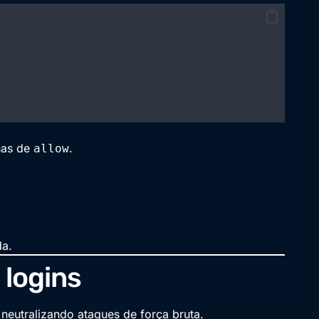
nhas de
.
allow
da.
 logins
 neutralizando ataques de força bruta.