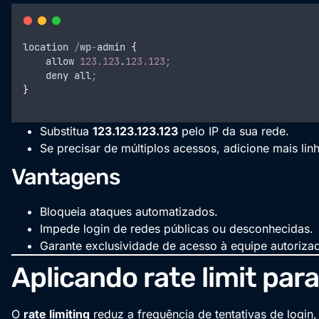
location
/
wp
-
admin
{
allow
123.123
.
123.123
;
deny
all
;
}
Substitua
123.123.123.123
pelo IP da sua rede.
Se precisar de múltiplos acessos, adicione mais li
Vantagens
Bloqueia ataques automatizados.
Impede login de redes públicas ou desconhecidas.
Garante exclusividade de acesso à equipe autoriza
Aplicando rate limit para
O
rate limiting
reduz a frequência de tentativas de login,