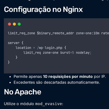
Configuração no Nginx
limit_req_zone
$binary_remote_addr
zone
=
one
:
10
m
rate
server
{
location
=
/
wp
-
login
.
php
{
limit_req
zone
=
one
burst
=
5
nodelay
;
}
}
Permite apenas
10 requisições por minuto
por IP.
Excedentes são descartadas automaticamente.
No Apache
Utilize o módulo
:
mod_evasive