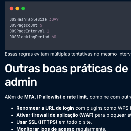
DOSHashTableSize
3097
DOSPageCount
5
DOSPageInterval
1
DOSBlockingPeriod
60
Essas regras evitam múltiplas tentativas no mesmo inter
Outras boas práticas de
admin
Além de
MFA, IP allowlist e rate limit
, combine com outr
Renomear a URL de login
com plugins como WPS H
Ativar firewall de aplicação (WAF)
para bloquear at
Usar SSL (HTTPS)
em todo o site.
Monitorar logs de acesso
regularmente.