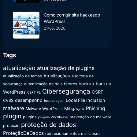
Como corrigir site hackeado
WordPress
21/05/2026
Tags
atualização
atualização de plugins
Atualizações
atualização de temas
auditoria de
backup
backup
segurança
autenticação de dois fatores
Cibersegurança
WordPress
CSRF
CERT PL
desempenho
Local File Inclusion
CVSS
hospedagem
malware
Phishing
Mitigação
Malware WordPress
plugin
plugins
prevenção de malware
plugins WordPress
proteção de dados
proteção
ProteçãoDeDados
redirecionamentos maliciosos