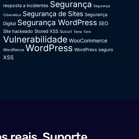
Segurança
resposta a incidentes
Segurança
Segurança de Sites
Segurança
Cibernética
Segurança WordPress
SEO
Digital
Site hackeado
Stored XSS
Sucuri
Tema
Tonn
Vulnerabilidade
WooCommerce
WordPress
WordPress seguro
Wordfence
XSS
s reais. Suporte