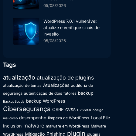
05/08/2026
WordPress 7.0.1 vulnerável:
atualize e verifique sinais de
invasão
05/08/2026
Tags
atualização
atualização de plugins
Atualizações
atualização de temas
auditoria de
backup
segurança
autenticação de dois fatores
backup WordPress
BackupBuddy
Cibersegurança
CSRF
CVSS
CVSS9.8
código
desempenho
Local File
limpeza de WordPress
malicioso
malware
Inclusion
malware em WordPress
Malware
plugin
Phishing
Mitigação
WordPress
plugins