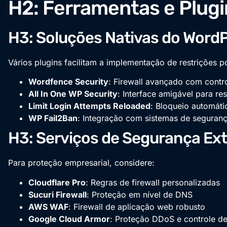
H2: Ferramentas e Plu
H3: Soluções Nativas do Word
Vários plugins facilitam a implementação de restrições po
Wordfence Security
: Firewall avançado com contro
All In One WP Security
: Interface amigável para res
Limit Login Attempts Reloaded
: Bloqueio automáti
WP Fail2Ban
: Integração com sistemas de seguranç
H3: Serviços de Segurança Ex
Para proteção empresarial, considere:
Cloudflare Pro
: Regras de firewall personalizadas
Sucuri Firewall
: Proteção em nível de DNS
AWS WAF
: Firewall de aplicação web robusto
Google Cloud Armor
: Proteção DDoS e controle d