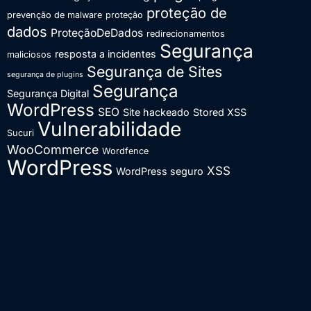
proteção de
prevenção de malware
proteção
dados
ProteçãoDeDados
redirecionamentos
Segurança
resposta a incidentes
maliciosos
Segurança de Sites
segurança de plugins
Segurança
Segurança Digital
WordPress
SEO
Site hackeado
Stored XSS
Vulnerabilidade
Sucuri
WooCommerce
Wordfence
WordPress
XSS
WordPress seguro