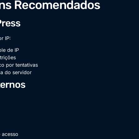
gins Recomendados
Press
r IP:
le de IP
trições
co por tentativas
a do servidor
ternos
e acesso