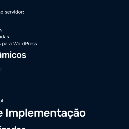
o servidor:
as
zadas
s para WordPress
nâmicos
:
al
de Implementação