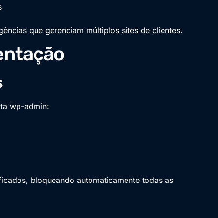
s
gências que gerenciam múltiplos sites de clientes.
entação
s
sta wp-admin:
ificados, bloqueando automaticamente todas as