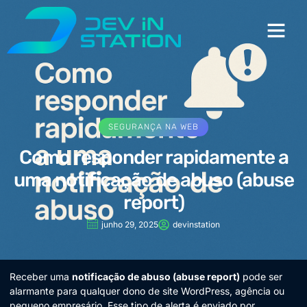
SEGURANÇA NA WEB
Como responder rapidamente a
uma notificação de abuso (abuse
report)
junho 29, 2025
devinstation
Receber uma
notificação de abuso (abuse report)
pode ser
alarmante para qualquer dono de site WordPress, agência ou
pequeno empresário. Esse tipo de alerta é enviado por