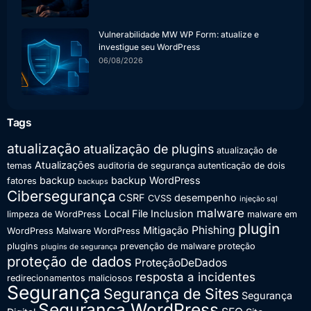
Vulnerabilidade MW WP Form: atualize e
investigue seu WordPress
06/08/2026
Tags
atualização
atualização de plugins
atualização de
Atualizações
temas
auditoria de segurança
autenticação de dois
backup
backup WordPress
fatores
backups
Cibersegurança
CSRF
desempenho
CVSS
injeção sql
malware
Local File Inclusion
limpeza de WordPress
malware em
plugin
Phishing
Mitigação
WordPress
Malware WordPress
plugins
prevenção de malware
proteção
plugins de segurança
proteção de dados
ProteçãoDeDados
resposta a incidentes
redirecionamentos maliciosos
Segurança
Segurança de Sites
Segurança
Segurança WordPress