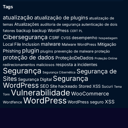
Tags
atualização
atualização de plugins
atualização de
Atualizações
temas
auditoria de segurança
autenticação de dois
backup
backup WordPress
fatores
CERT PL
Cibersegurança
CSRF
desempenho
CVSS
hospedagem
malware
Local File Inclusion
Mitigação
Malware WordPress
plugin
Phishing
plugins
prevenção de malware
proteção
proteção de dados
ProteçãoDeDados
Proteção Online
resposta a incidentes
redirecionamentos maliciosos
Segurança
Segurança de
Segurança Cibernética
Segurança
Sites
Segurança Digital
WordPress
SEO
Site hackeado
Stored XSS
Sucuri
Tema
Vulnerabilidade
WooCommerce
Tonn
WordPress
XSS
WordPress seguro
Wordfence