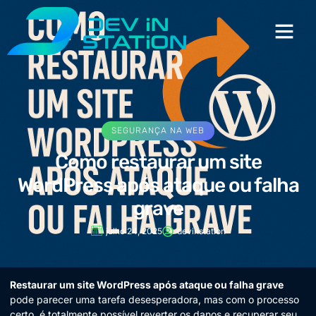
SEGURANÇA NA WEB
Como restaurar um site
WordPress após ataque ou falha
grave
julho 24, 2025
devinstation
Restaurar um site WordPress após ataque ou falha grave
pode parecer uma tarefa desesperadora, mas com o processo
certo, é totalmente possível reverter os danos e recuperar seu