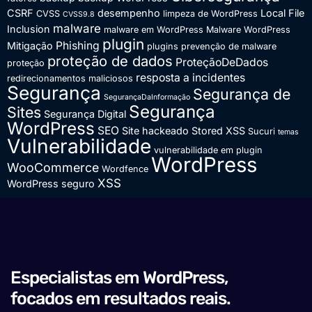
CSRF
desempenho
Local File
CVSS
limpeza de WordPress
CVSS9.8
malware
Inclusion
malware em WordPress
Malware WordPress
plugin
Phishing
Mitigação
plugins
prevenção de malware
proteção de dados
ProteçãoDeDados
proteção
resposta a incidentes
redirecionamentos maliciosos
Segurança
Segurança de
SegurançaDaInformação
Segurança
Sites
Segurança Digital
WordPress
SEO
Site hackeado
Stored XSS
Sucuri
temas
Vulnerabilidade
vulnerabilidade em plugin
WordPress
WooCommerce
Wordfence
XSS
WordPress seguro
Especialistas em WordPress,
focados em resultados reais.