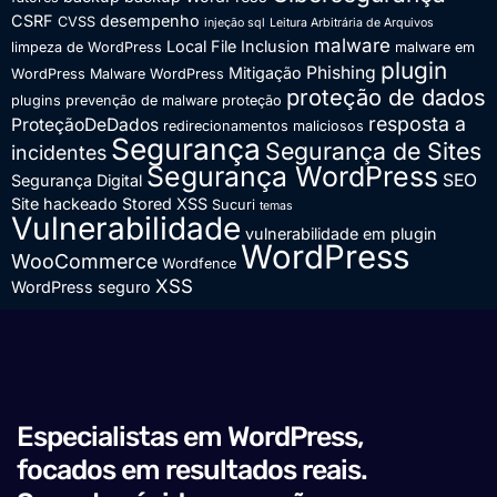
CSRF
desempenho
CVSS
injeção sql
Leitura Arbitrária de Arquivos
malware
Local File Inclusion
limpeza de WordPress
malware em
plugin
Phishing
Mitigação
WordPress
Malware WordPress
proteção de dados
plugins
prevenção de malware
proteção
resposta a
ProteçãoDeDados
redirecionamentos maliciosos
Segurança
Segurança de Sites
incidentes
Segurança WordPress
SEO
Segurança Digital
Site hackeado
Stored XSS
Sucuri
temas
Vulnerabilidade
vulnerabilidade em plugin
WordPress
WooCommerce
Wordfence
XSS
WordPress seguro
Especialistas em WordPress,
focados em resultados reais.