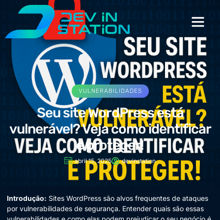
VULNERABILIDADES
Seu site WordPress está
vulnerável? Veja como identificar
e proteger!
abril 15, 2025
devinstation
Introdução:
Sites WordPress são alvos frequentes de ataques
por vulnerabilidades de segurança. Entender quais são essas
vulnerabilidades e como elas podem prejudicar o seu negócio é