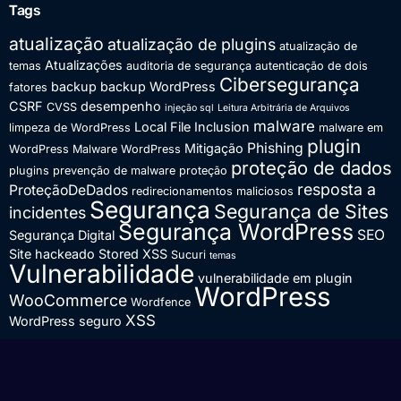
Tags
atualização
atualização de plugins
atualização de
Atualizações
temas
auditoria de segurança
autenticação de dois
Cibersegurança
backup
backup WordPress
fatores
CSRF
desempenho
CVSS
injeção sql
Leitura Arbitrária de Arquivos
malware
Local File Inclusion
limpeza de WordPress
malware em
plugin
Phishing
Mitigação
WordPress
Malware WordPress
proteção de dados
plugins
prevenção de malware
proteção
resposta a
ProteçãoDeDados
redirecionamentos maliciosos
Segurança
Segurança de Sites
incidentes
Segurança WordPress
SEO
Segurança Digital
Site hackeado
Stored XSS
Sucuri
temas
Vulnerabilidade
vulnerabilidade em plugin
WordPress
WooCommerce
Wordfence
XSS
WordPress seguro