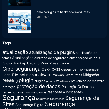
Como corrigir site hackeado WordPress
21/05/2026
Tags
atualização
atualização de plugins
atualização de
Atualizações
temas
auditoria de segurança
autenticação de dois
backup
backup WordPress
fatores
CERT PL
Cibersegurança
CSRF
desempenho
CVSS
hospedagem
malware
Local File Inclusion
Mitigação
Malware WordPress
plugin
Phishing
plugins
prevenção de malware
plugins WordPress
proteção de dados
ProteçãoDeDados
proteção
resposta a incidentes
redirecionamentos maliciosos
Segurança
Segurança de
Segurança Cibernética
Segurança
Sites
Segurança Digital