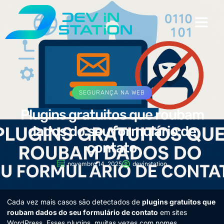
SEGURANÇA NA WEB
Plugins gratuitos que roubam
dados do seu formulário de
contato
novembro 14, 2025
devinstation
Cada vez mais casos são detectados de
plugins gratuitos que
roubam dados do seu formulário de contato
em sites
WordPress. Esses plugins, muitas vezes com nomes