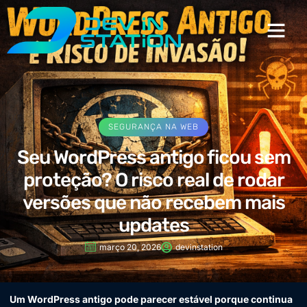
SEGURANÇA NA WEB
Seu WordPress antigo ficou sem
proteção? O risco real de rodar
versões que não recebem mais
updates
março 20, 2026
devinstation
Um WordPress antigo pode parecer estável porque continua