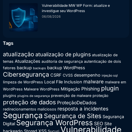
Vulnerabilidade MW WP Form: atualize e
investigue seu WordPress
06/08/2026
Tags
atualização
atualização de plugins
atualização de
Atualizações
temas
auditoria de segurança
autenticação de dois
backup
backup WordPress
fatores
backups
Cibersegurança
CSRF
desempenho
CVSS
injeção sql
malware
Local File Inclusion
limpeza de WordPress
malware em
plugin
Phishing
Mitigação
WordPress
Malware WordPress
plugins
prevenção de malware
proteção
plugins de segurança
proteção de dados
ProteçãoDeDados
resposta a incidentes
redirecionamentos maliciosos
Segurança
Segurança de Sites
Segurança
Segurança WordPress
SEO
Digital
Site
Vulnerabilidade
hackeado
Stored XSS
Sucuri